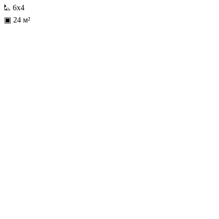
⛡ 6х4
▣ 24 м²