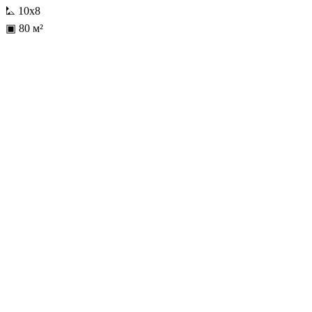
⛡ 10х8
▣ 80 м²