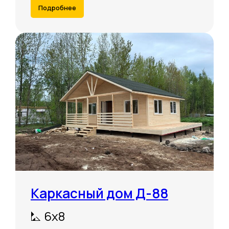
Подробнее
Приглашаем в цех
— покажем, как делаем дома
Оставляя персональные данные (телефон, имя)
в формах на страницах данного сайта,
Вы автоматически подтверждаете свое согласие
на
обработку своих персональных данных
Каркасный дом Д-88
Политика конфиденциальности
Согласие на рекламную рассылку
⛡ 6х8