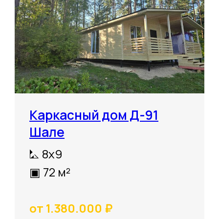
Каркасный дом Д-91
Шале
⛡ 8х9
▣ 72 м²
от 1.380.000 ₽